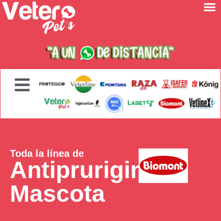
Toda la línea de
Antipruriginoso
Mascota