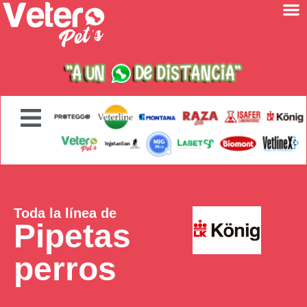
Toda la línea de
Pipetas
perros