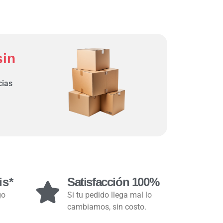
sin
cias
is*
Satisfacción 100%
go
Si tu pedido llega mal lo
cambiamos, sin costo.