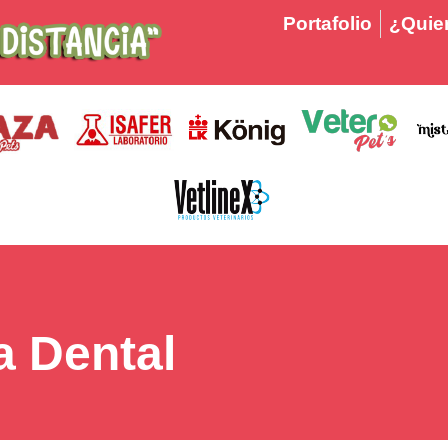
Portafolio
¿Quier
a Dental