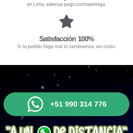
en Lima, ademas pago contraentrega.
Satisfacción 100%
Si tu pedido llega mal lo cambiamos, sin costo.
+51 990 314 776