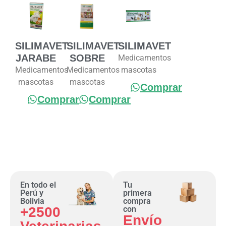
SILIMAVET
SILIMAVET
SILIMAVET
JARABE
SOBRE
Medicamentos
Medicamentos
Medicamentos
mascotas
mascotas
mascotas
Comprar
Comprar
Comprar
En todo el
Tu
Perú y
primera
Bolivia
compra
+2500
con
Envío