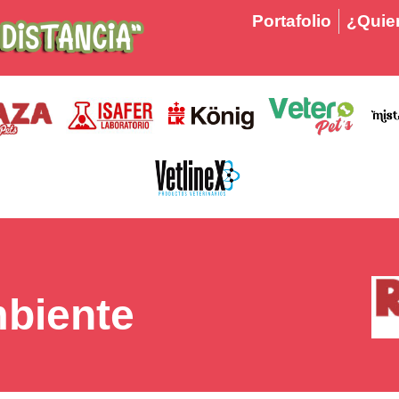
Portafolio
¿Quier
biente