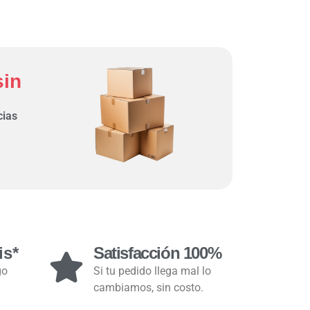
sin
cias
is*
Satisfacción 100%
go
Si tu pedido llega mal lo
cambiamos, sin costo.