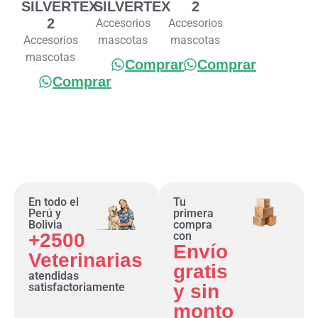
SILVERTEX
SILVERTEX
2
2
Accesorios
Accesorios
Accesorios
mascotas
mascotas
mascotas
Comprar
Comprar
Comprar
En todo el
Tu
Perú y
primera
Bolivia
compra
+2500
con
Envío
Veterinarias
gratis
atendidas
satisfactoriamente
y sin
monto