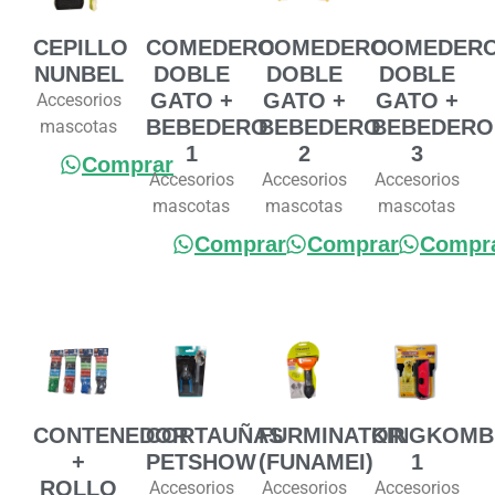
CEPILLO
COMEDERO
COMEDERO
COMEDER
NUNBEL
DOBLE
DOBLE
DOBLE
GATO +
GATO +
GATO +
Accesorios
BEBEDERO
BEBEDERO
BEBEDERO
mascotas
1
2
3
Comprar
Accesorios
Accesorios
Accesorios
mascotas
mascotas
mascotas
Comprar
Comprar
Compr
CONTENEDOR
CORTAUÑAS
FURMINATOR
KINGKOMB
+
PETSHOW
(FUNAMEI)
1
ROLLO
Accesorios
Accesorios
Accesorios