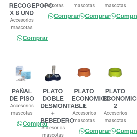
RECOGEPOPO
mascotas
mascotas
mascotas
X 8 UND
Comprar
Comprar
Compr
Accesorios
mascotas
Comprar
PAÑAL
PLATO
PLATO
PLATO
DE PISO
DOBLE
ECONOMICO
ECONOMIC
DESMONTABLE
1
2
Accesorios
+
mascotas
Accesorios
Accesorios
BEBEDERO
mascotas
mascotas
Comprar
Accesorios
Comprar
Compr
mascotas