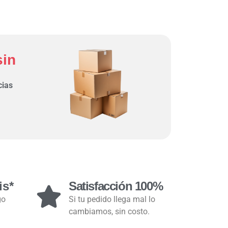
sin
cias
is*
Satisfacción 100%
go
Si tu pedido llega mal lo
cambiamos, sin costo.