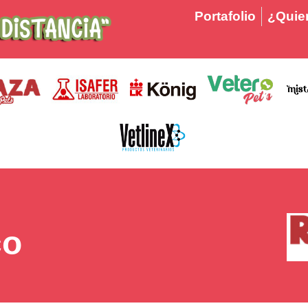
Portafolio
¿Quier
co