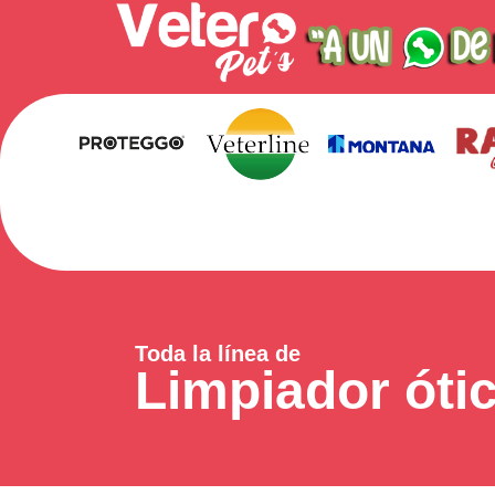
Toda la línea de
Limpiador óti