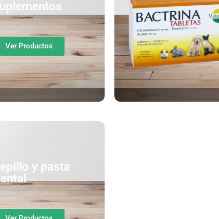
uplementos
Ver Productos
epillo y pasta
ental
Ver Productos