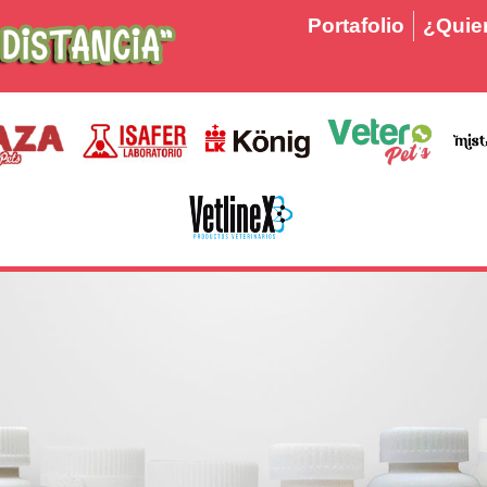
Portafolio
¿Quier