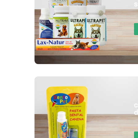
s
c
d