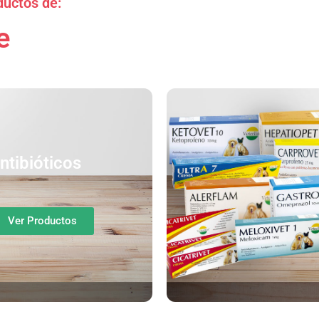
ductos de:
e
ntibióticos
Ver Productos